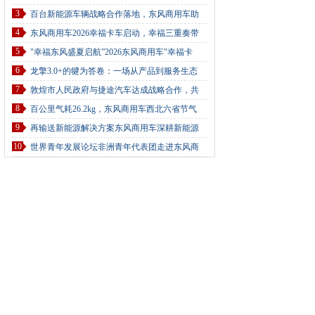
3
百台新能源车辆战略合作落地，东风商用车助
4
东风商用车2026幸福卡车启动，幸福三重奏带
5
"幸福东风盛夏启航”2026东风商用车"幸福卡
6
龙擎3.0+的犍为答卷：一场从产品到服务生态
7
敦煌市人民政府与捷途汽车达成战略合作，共
8
百公里气耗26.2kg，东风商用车西北六省节气
9
再输送新能源解决方案东风商用车深耕新能源
10
世界青年发展论坛非洲青年代表团走进东风商