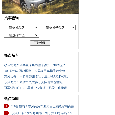
汽车查询
热点新车
·
政企协同产销共赢东风商用车参加十堰物流产
·
"幸福卡车”再获国奖！东风商用车携手行业伙
·
东风天锦千里长测随州收官，法士特AMT写就5
·
东风商用车八省节气大赛，真实运营也能跑出
·
冠军认证的4+2：星途EX7装得下热爱，也跑得
热点新闻
1
200台签约！东风商用车助力百世物流智慧高效
2
东风天锦出发跨越西南五省，法士特·易行AM