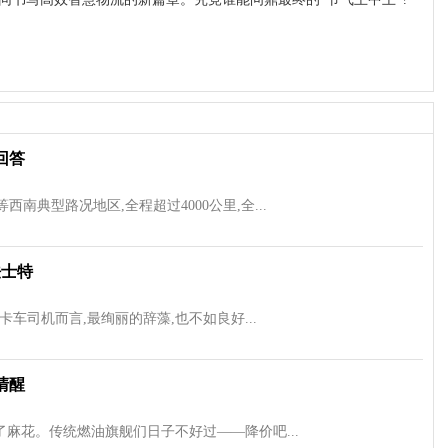
回答
西南典型路况地区,全程超过4000公里,全...
法士特
车司机而言,最绚丽的辞藻,也不如良好...
清醒
麻花。传统燃油旗舰们日子不好过——降价吧...