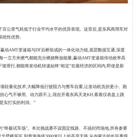
了百公里气耗低于行业平均水平的优异表现。这背后,是东风商用车对
系统性优势。
、赢动AMT变速箱与DF后桥组成的一体化动力链,底层数据互通,深度
,让每一立方米燃气都能充分燃烧释放能量;赢动AMT变速箱传动效率高
是下坡滑行,都能将发动机转速始终“框定”在最经济的区间内,即使是新
00余项轻量化技术,大幅降低行驶阻力与整车自重,让发动机负担更小、跑
担心气不够用、动力跟不上,现在开着东风天龙KH,看着仪表盘上跳
是实打实的利润。”
的“终极试车场”。本次挑战赛不设固定线路、不搞封闭场地,所有参赛
壁横风区,到青海海拔3000米以上的高原天路;从内蒙古的长距离煤