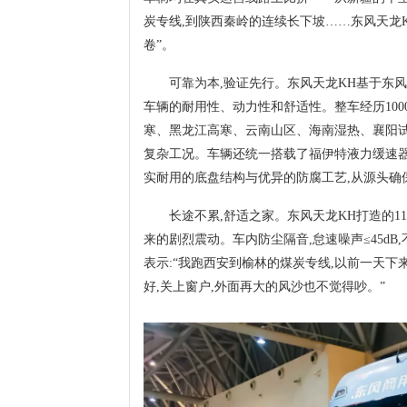
炭专线,到陕西秦岭的连续长下坡……东风天龙
卷”。
可靠为本,验证先行。东风天龙KH基于东风
车辆的耐用性、动力性和舒适性。整车经历10
寒、黑龙江高寒、云南山区、海南湿热、襄阳试车
复杂工况。车辆还统一搭载了福伊特液力缓速器
实耐用的底盘结构与优异的防腐工艺,从源头确
长途不累,舒适之家。东风天龙KH打造的1
来的剧烈震动。车内防尘隔音,怠速噪声≤45d
表示:“我跑西安到榆林的煤炭专线,以前一天下
好,关上窗户,外面再大的风沙也不觉得吵。”