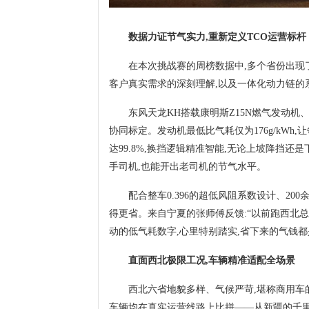
数据力证节气实力,重新定义TCO运营标杆
在本次挑战赛的周榜数据中,多个省份出现
客户真实需求的深刻理解,以及一体化动力链的
东风天龙KH搭载康明斯Z15N燃气发动机
协同标定。发动机最低比气耗仅为176g/kWh
达99.8%,换挡逻辑精准智能,无论上坡降挡还
手司机,也能开出老司机的节气水平。
配合整车0.396的超低风阻系数设计、2
得更省。来自宁夏的张师傅反馈:“以前跑西北总
动的低气耗数字,心里特别踏实,省下来的气钱都
直面西北极限工况,车辆精准适配全场景
西北六省地貌多样、气候严苛,堪称商用车
车辆均在真实运营线路上比拼——从新疆的千里戈