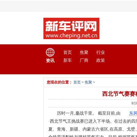
首页
焦聚
行业
新车
厂商
政策
资讯
您现在的位置：
首页
>
焦聚
>
西北节气赛赛
时间
历时一月,鏖战千里。 截至目前,由
东
·西北节气王挑战赛已进入下半场。在过去的四周
夏、青海、新疆、内蒙古六省区,在高原、戈壁