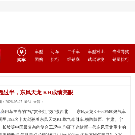
车型
订车
二手车
车型对比
专业导购
团购
排行
经销商
试驾评测
销量排行
购车
程过半，东风天龙 KH成绩亮眼
：2026-05-27 16:34 来源：
风
商用车主办的“气”贯长虹,“效”傲西北——东风天龙KH630/580燃气车
里,192名卡友驾驶着东风天龙KH燃气牵引车,横跨陕西、甘肃、宁
、长坡等中国最复杂的复合工况中,印证了这款新一代东风天龙重卡的