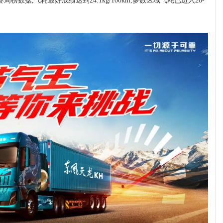
数据,气耗最好成绩达到24.1kg/100km,多数区域气耗已进入26-