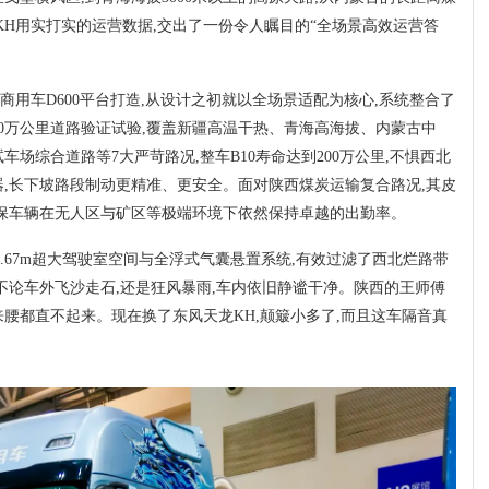
KH用实打实的运营数据,交出了一份令人瞩目的“全场景高效运营答
商用车D600平台打造,从设计之初就以全场景适配为核心,系统整合了
00万公里道路验证试验,覆盖新疆高温干热、青海高海拔、内蒙古中
场综合道路等7大严苛路况,整车B10寿命达到200万公里,不惧西北
,长下坡路段制动更精准、更安全。面对陕西煤炭运输复合路况,其皮
保车辆在无人区与矿区等极端环境下依然保持卓越的出勤率。
1.67m超大驾驶室空间与全浮式气囊悬置系统,有效过滤了西北烂路带
B,不论车外飞沙走石,还是狂风暴雨,车内依旧静谧干净。陕西的王师傅
来腰都直不起来。现在换了东风天龙KH,颠簸小多了,而且这车隔音真