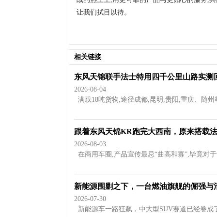
让我们拭目以待。
相关链接
东风天锦联手法士特用四千公里山路实测
2026-08-04
满载18吨货物,途径成都,昆明,贵阳,重庆、随州等
跟着东风天锦KR跑完大西南，原来搭载
2026-08-03
在商用车圈,产品宣传最忌“曲高和寡”,毕竟对于卡
新能源围剿之下，一台燃油旗舰的倔强与
2026-07-30
新能源车一路狂飙，中大型SUV赛道已经卷成了