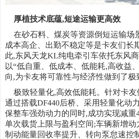
厚植技术底蕴,短途运输更高效
在砂石料、煤炭等资源倒短运输场
成本高企、出勤不稳定等是卡友们长
此,东风天龙KL纯电牵引车依托东风
以“低自重、低成本、低能耗,高收益
向,为卡友将可靠性与经济性做到了极
极致轻量化,高效低能耗。针对卡友
通过搭载DF440后桥、采用轻量化动
保整车强劲动力的同时,成功实现减重45
单次载货上限与盈利空间;车辆新增动力
制动能量回收率提升、转向泵怠速控