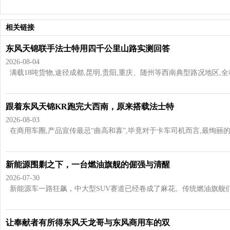
相关链接
东风天锦联手法士特用四千公里山路实测回答
2026-08-04
满载18吨货物,途径成都,昆明,贵阳,重庆、随州等西南典型路况地区,全程超过
跟着东风天锦KR跑完大西南，原来搭载法士特
2026-08-03
在商用车圈,产品宣传最忌“曲高和寡”,毕竟对于卡车司机而言,最绚丽的辞
新能源围剿之下，一台燃油旗舰的倔强与清醒
2026-07-30
新能源车一路狂飙，中大型SUV赛道已经卷成了麻花。传统燃油旗舰们日
让奉献者有所得东风天龙哥与东风商用车的双