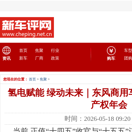
首页
焦聚
行业
车
新车
厂商
政策
团
资讯
购车
您现在的位置：
首页
>
焦聚
>
氢电赋能 绿动未来｜东风商用
产权年会
时间：2026-05-18 09:
当前,正值“十四五”收官与“十五五