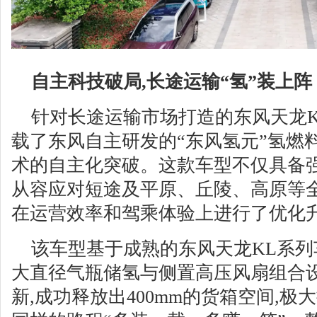
自主科技破局,长途运输“氢”装上阵
针对长途运输市场打造的东风天龙K
载了东风自主研发的“东风氢元”氢燃
术的自主化突破。这款车型不仅具备强
从容应对短途及平原、丘陵、高原等全
在运营效率和驾乘体验上进行了优化
该车型基于成熟的东风天龙KL系列
大直径气瓶储氢与侧置高压风扇组合设
新,成功释放出400mm的货箱空间,极