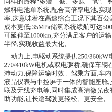
同样的路程“多装一截、多赚一笔”。整
燃料电池单系统,配合高倍率电池,实
率,这意味着在高速综合工况下其百公里
成本更低;35MPa储氢系统续航可达500
可延伸至1000km,充分满足客户的运
半径,实现收益最大化。
动力上,电驱动系统提供250/360k
270/410kW电机或双电驱桥,确保
沛动力,保障运输时效。驾乘方面,车
液晶仪表与中控屏于一体的智能座舱,
联及无线充电等,同时集成高清微光夜
助功能,让长途驾驶更轻松、更安全。