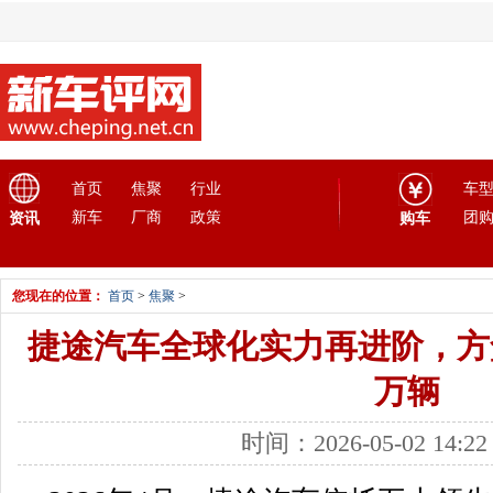
首页
焦聚
行业
车
新车
厂商
政策
团
资讯
购车
您现在的位置：
首页
>
焦聚
>
捷途汽车全球化实力再进阶，方
万辆
时间：2026-05-02 14: