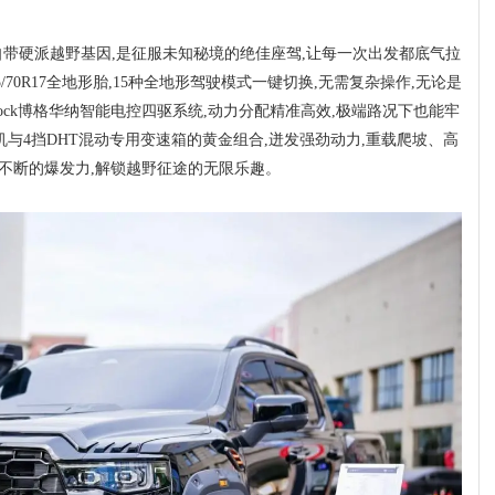
自带硬派越野基因,是征服未知秘境的绝佳座驾,让每一次出发都底气拉
70R17全地形胎,15种全地形驾驶模式一键切换,无需复杂操作,无论是
ock博格华纳智能电控四驱系统,动力分配精准高效,极端路况下也能牢
机与4挡DHT混动专用变速箱的黄金组合,迸发强劲动力,重载爬坡、高
源不断的爆发力,解锁越野征途的无限乐趣。