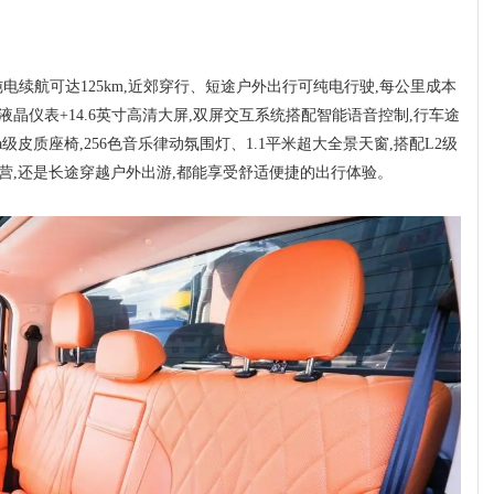
纯电续航可达125km,近郊穿行、短途户外出行可纯电行驶,每公里成本
寸液晶仪表+14.6英寸高清大屏,双屏交互系统搭配智能语音控制,行车途
a级皮质座椅,256色音乐律动氛围灯、1.1平米超大全景天窗,搭配L2级
露营,还是长途穿越户外出游,都能享受舒适便捷的出行体验。