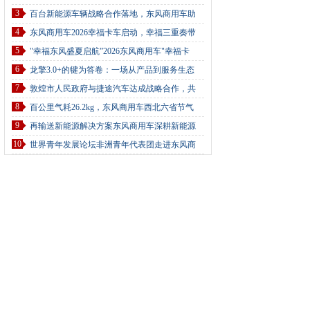
3
百台新能源车辆战略合作落地，东风商用车助
4
东风商用车2026幸福卡车启动，幸福三重奏带
5
"幸福东风盛夏启航”2026东风商用车"幸福卡
6
龙擎3.0+的犍为答卷：一场从产品到服务生态
7
敦煌市人民政府与捷途汽车达成战略合作，共
8
百公里气耗26.2kg，东风商用车西北六省节气
9
再输送新能源解决方案东风商用车深耕新能源
10
世界青年发展论坛非洲青年代表团走进东风商