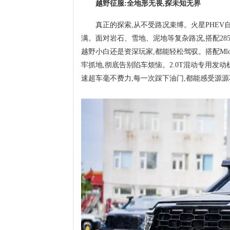
越野征服:全地形无畏,探未知无界
真正的探索,从不受路况束缚。火星PHEV
满。面对岩石、雪地、泥地等复杂路况,搭配285/
越野小白还是资深玩家,都能轻松驾驭。搭配Ml
牢抓地,彻底告别陷车烦恼。2.0T混动专用发动
速超车毫不费力,每一次踩下油门,都能感受源