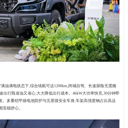
满油满电状态下,综合续航可达1200km,跨城自驾、长途探险无需频
途出行既省油又省心,大大降低出行成本。46kW大功率快充,30分钟即
电出发。多重铠甲级电池防护与五星级安全车身,车架高强度钢占比高达
越都安稳舒心。