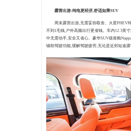
露营出游:纯电更经济,舒适如乘SUV
周末露营出游,无需妥协取舍。火星PHEV
不到1毛钱,户外高频出行更省钱。车内12.3英
中无需动手,安全又省心。豪华SUV级座舱Napp
辅助驾驶功能,缓解驾驶疲劳,无论是近郊短途