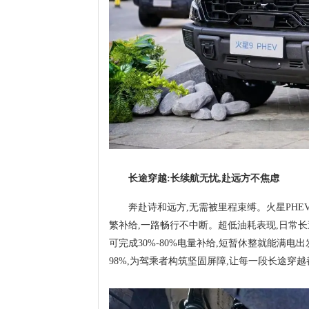
长途穿越:长续航无忧,赴远方不焦虑
奔赴诗和远方,无需被里程束缚。火星PHEV
繁补给,一路畅行不中断。超低油耗表现,日常长
可完成30%-80%电量补给,短暂休整就能满
98%,为驾乘者构筑坚固屏障,让每一段长途穿