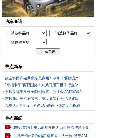
汽车查询
热点新车
·
政企协同产销共赢东风商用车参加十堰物流产
·
"幸福卡车”再获国奖！东风商用车携手行业伙
·
东风天锦千里长测随州收官，法士特AMT写就5
·
东风商用车八省节气大赛，真实运营也能跑出
·
冠军认证的4+2：星途EX7装得下热爱，也跑得
热点新闻
1
200台签约！东风商用车助力百世物流智慧高效
2
东风天锦出发跨越西南五省，法士特·易行AM