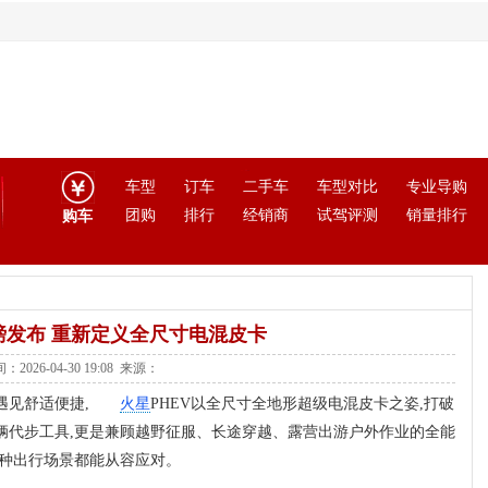
车型
订车
二手车
车型对比
专业导购
团购
排行
经销商
试驾评测
销量排行
购车
磅发布 重新定义全尺寸电混皮卡
：2026-04-30 19:08 来源：
遇见舒适便捷,
火星
PHEV以全尺寸全地形超级电混皮卡之姿,打破
辆代步工具,更是兼顾越野征服、长途穿越、露营出游户外作业的全能
一种出行场景都能从容应对。