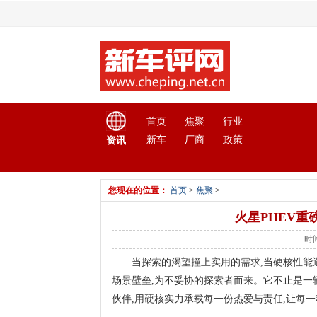
首页
焦聚
行业
新车
厂商
政策
资讯
您现在的位置：
首页
>
焦聚
>
火星PHEV重
时间
当探索的渴望撞上实用的需求,当硬核性能
场景壁垒,为不妥协的探索者而来。它不止是一
伙伴,用硬核实力承载每一份热爱与责任,让每