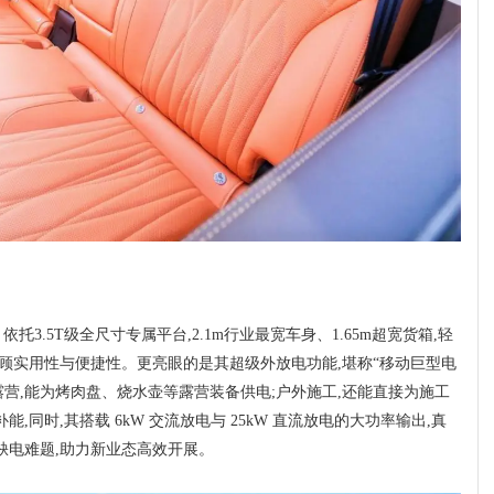
托3.5T级全尺寸专属平台,2.1m行业最宽车身、1.65m超宽货箱,轻
兼顾实用性与便捷性。更亮眼的是其超级外放电功能,堪称“移动巨型电
露营,能为烤肉盘、烧水壶等露营装备供电;户外施工,还能直接为施工
同时,其搭载 6kW 交流放电与 25kW 直流放电的大功率输出,真
缺电难题,助力新业态高效开展。