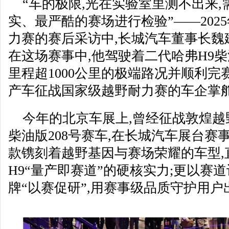
“车的极限,光在实验室里测不出来,
实、最严酷的赛场进行检验”——202
力赛的赛后采访中,长城汽车董事长魏
在这场赛事中,他驾驶着二代哈弗H9柴
里程超1000公里的极端路况并顺利完
产车征战国家级越野耐力赛的车企掌
今年的北京车展上,曾经征战敦煌越
柴油版208号赛车,在长城汽车展台赛
款镌刻着越野基因与赛场荣耀的车型,
H9“量产即赛道”的硬核实力;更以赛
牌“以赛促研”,用赛事级品质守护用