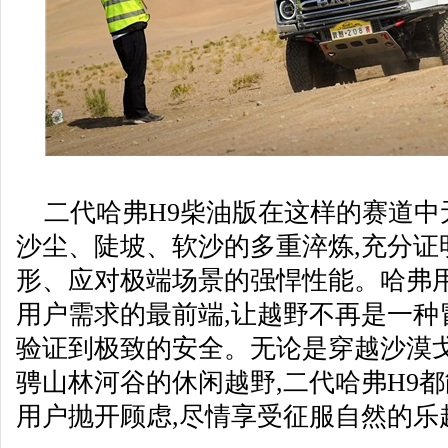
二代哈弗H9柴油版在这样的赛道中
沙尘、陡坡、软沙的多重淬炼,充分证
形、应对极端场景的强悍性能。哈弗用
用户需求的最前端,让越野不再是一种
验证到极致的安全。无论是穿越沙漠戈
骋山林河谷的休闲越野,二代哈弗H9都
用户抛开顾虑,尽情享受征服自然的乐