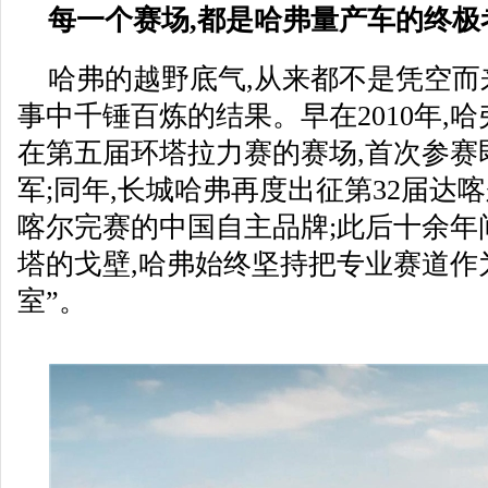
每一个赛场,都是哈弗量产车的终极
哈弗的越野底气,从来都不是凭空而
事中千锤百炼的结果。早在2010年,哈
在第五届环塔拉力赛的赛场,首次参赛
军;同年,长城哈弗再度出征第32届达
喀尔完赛的中国自主品牌;此后十余年
塔的戈壁,哈弗始终坚持把专业赛道作
室”。