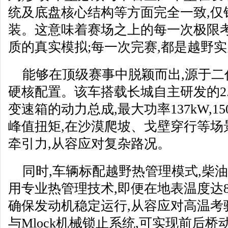
统及底盘核心结构等方面完全一致,仅
装。这意味着赛场之上的每一次极限考
质的真实模拟;每一次完赛,都是越野
能够在顶级赛事中脱颖而出,源于二
硬核配置。该车搭载长城自主研发的2.4
变速箱的动力总成,最大功率137kW,15
峰值扭矩,在沙漠爬坡、戈壁穿行等场
牵引力,从容应对复杂路况。
同时,车辆标配越野热管理模式,柴
用专业热管理技术,即便在地表温度达8
确保发动机稳定运行,从容应对高温考
与Mlock机械锁止系统,可实现前后桥动