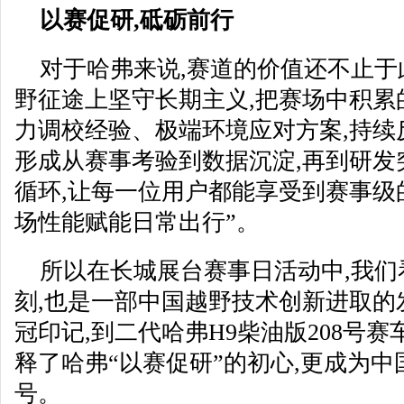
以赛促研,砥砺前行
对于哈弗来说,赛道的价值还不止于
野征途上坚守长期主义,把赛场中积累
力调校经验、极端环境应对方案,持续
形成从赛事考验到数据沉淀,再到研发
循环,让每一位用户都能享受到赛事级
场性能赋能日常出行”。
所以在长城展台赛事日活动中,我
刻,也是一部中国越野技术创新进取的
冠印记,到二代哈弗H9柴油版208号
释了哈弗“以赛促研”的初心,更成为
号。