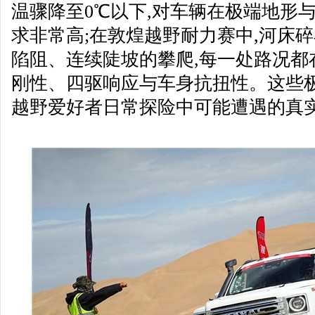
温骤降至0℃以下,对车辆在极端地形
求非常高;在敦煌越野耐力赛中,河床
陷阻、连续陡坡的攀爬,每一处路况都
刚性、四驱响应与车身抗扭性。这些极
越野爱好者日常探险中可能遭遇的真