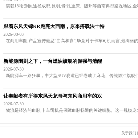
满载18吨货物,途径成都,昆明,贵阳,重庆、随州等西南典型路况地区,全程超过
跟着东风天锦KR跑完大西南，原来搭载法士特
2026-08-03
在商用车圈,产品宣传最忌“曲高和寡”,毕竟对于卡车司机而言,最绚丽的辞
新能源围剿之下，一台燃油旗舰的倔强与清醒
2026-07-30
新能源车一路狂飙，中大型SUV赛道已经卷成了麻花。传统燃油旗舰们日
让奉献者有所得东风天龙哥与东风商用车的双
2026-07-30
物流是经济的血脉,卡车司机是保障血脉畅通的关键细胞。这一规模庞大的
关于我们