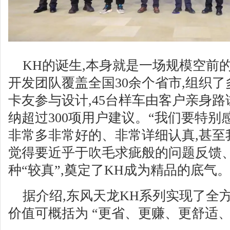
KH的诞生,本身就是一场规模空前
开发团队覆盖全国30余个省市,组织了多
卡友参与设计,45台样车由客户亲身路试
纳超过300项用户建议。“我们要特别
非常多非常好的、非常详细认真,甚至
觉得要近乎于吹毛求疵般的问题反馈
种“较真”,奠定了KH成为精品的底气
据介绍,东风天龙KH系列实现了全
价值可概括为 “更省、更赚、更舒适、