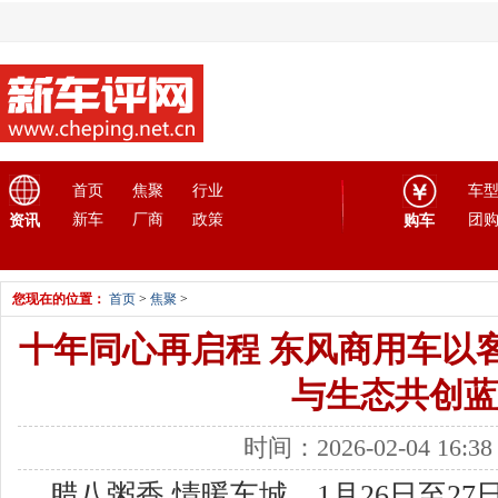
首页
焦聚
行业
车
新车
厂商
政策
团
资讯
购车
您现在的位置：
首页
>
焦聚
>
十年同心再启程 东风商用车以
与生态共创蓝
时间：2026-02-04 16:
腊八粥香,情暖车城。1月26日至27