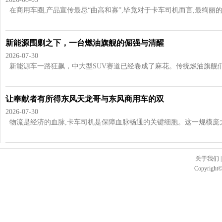
在商用车圈,产品宣传最忌“曲高和寡”,毕竟对于卡车司机而言,最绚丽的辞
新能源围剿之下，一台燃油旗舰的倔强与清醒
2026-07-30
新能源车一路狂飙，中大型SUV赛道已经卷成了麻花。传统燃油旗舰们日
让奉献者有所得东风天龙哥与东风商用车的双
2026-07-30
物流是经济的血脉,卡车司机是保障血脉畅通的关键细胞。这一规模庞大的
关于我们
Copyright©2