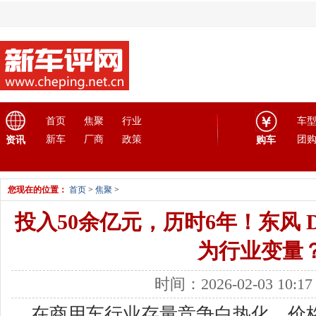
首页
焦聚
行业
车
新车
厂商
政策
团
资讯
购车
您现在的位置：
首页
>
焦聚
>
投入50余亿元，历时6年！东风 D
为行业变量
时间：2026-02-03 10:
在商用车行业存量竞争白热化、价