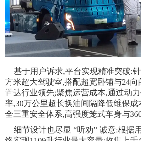
基于用户诉求,平台实现精准突破:针对
方米超大驾驶室,搭配超宽卧铺与24向
置达行业领先;聚焦运营成本,通过动力
率,30万公里超长换油间隔降低维保成
全三重安全体系,高强度笼式车身与36
细节设计也尽显 “听劝” 诚意:根
终实现1109升行业最大容量;收集上