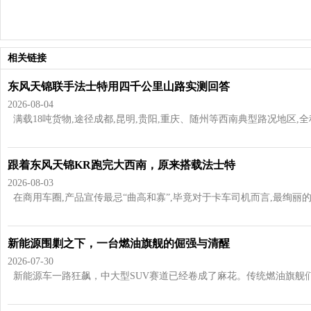
相关链接
东风天锦联手法士特用四千公里山路实测回答
2026-08-04
满载18吨货物,途径成都,昆明,贵阳,重庆、随州等西南典型路况地区,全程超过
跟着东风天锦KR跑完大西南，原来搭载法士特
2026-08-03
在商用车圈,产品宣传最忌“曲高和寡”,毕竟对于卡车司机而言,最绚丽的辞
新能源围剿之下，一台燃油旗舰的倔强与清醒
2026-07-30
新能源车一路狂飙，中大型SUV赛道已经卷成了麻花。传统燃油旗舰们日