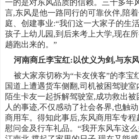
一的是对东风品质的信赖。三十多年风
言,东风是他一路同行的可靠伙伴,陪
庭、创建事业:“我们这一大家子的生
孩子上幼儿园,到后来考上大学,现在
趟跑出来的。”
河南商丘李宝红:以仗义为剑,与东
被大家亲切称为“卡友侠客”的李宝红,2
国道上遭遇货车侧翻,司机被困驾驶室
陌生卡友一起拆解驾驶室,成功救出被
人的事迹,不仅感动了社会各界,也触
商用车。得知此事后,东风商用车专程
慰问金及行车礼品。“我开东风车这么
江南北,撑起了家里的日子,现在又能