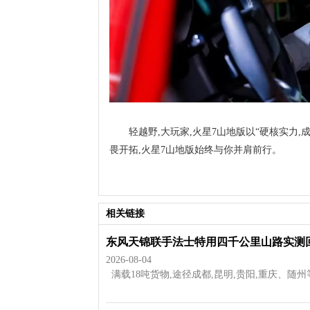
轻越野,大玩家,火星7山地版以“硬核实力
畏开拓,火星7山地版始终与你并肩前行。
相关链接
东风天锦联手法士特用四千公里山路实测
2026-08-04
满载18吨货物,途径成都,昆明,贵阳,重庆、随州等