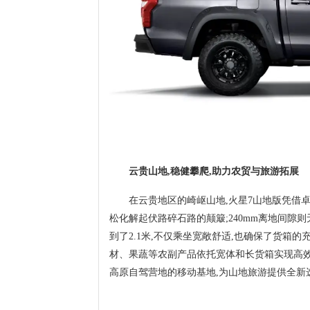
云贵山地,稳健攀爬,助力农贸与旅游拓展
在云贵地区的崎岖山地,火星7山地版凭借
松化解起伏路碎石路的颠簸;240mm离地间隙
到了2.1米,不仅乘坐宽敞舒适,也确保了货箱
材、果蔬等农副产品依托宽体和长货箱实现高效
高原自驾营地的移动基地,为山地旅游提供全新