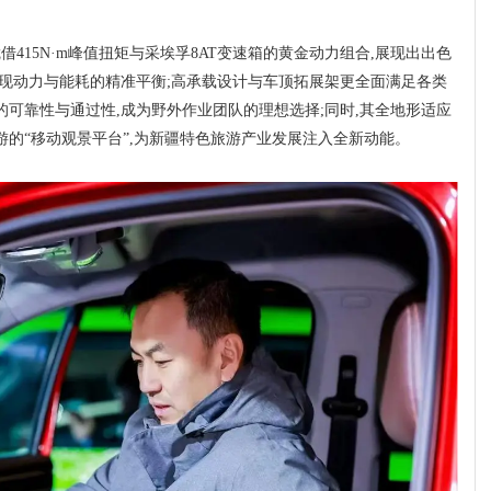
借415N·m峰值扭矩与采埃孚8AT变速箱的黄金动力组合,展现出出色
实现动力与能耗的精准平衡;高承载设计与车顶拓展架更全面满足各类
的可靠性与通过性,成为野外作业团队的理想选择;同时,其全地形适应
游的“移动观景平台”,为新疆特色旅游产业发展注入全新动能。