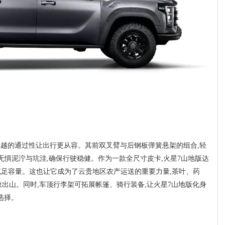
卓越的通过性让出行更从容。其前双叉臂与后钢板弹簧悬架的组合,轻
则无惧泥泞与坑洼,确保行驶稳健。作为一款全尺寸皮卡,火星7山地版达
的充足容量。这也让它成为了云贵地区农产运送的重要力量,茶叶、药
出山。同时,车顶行李架可拓展帐篷、骑行装备,让火星7山地版化身
选择。