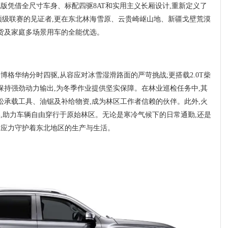
地版凭借全尺寸车身、标配四驱8AT和实用主义长厢设计,重新定义了
级联赛的见证者,更在东北林海雪原、云贵崎岖山地、新疆戈壁荒漠
货及家庭多场景用车的全能优选。
博格华纳分时四驱,从容应对冰雪湿滑路面的严苛挑战;更搭载2.0T柴
保持强劲动力输出,为冬季作业提供坚实保障。在林业巡检任务中,其
松承载工具、油锯及补给物资,成为林区工作者信赖的伙伴。此外,火
擦,助力车辆自由穿行于原始林区。无论是寒冷气候下的日常通勤,还是
适应力守护着东北地区的生产与生活。