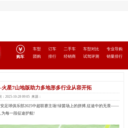
车型
订车
二手车
车型对比
专业导购
团购
排行
经销商
试驾评测
销量排行
购车
—火星7山地版助力多地形多行业从容开拓
：2025-10-28 09:05 来源：
安足球俱乐部2025中超联赛主场!绿茵场上的拼搏,征途中的无畏——
,为每一段征途护航!