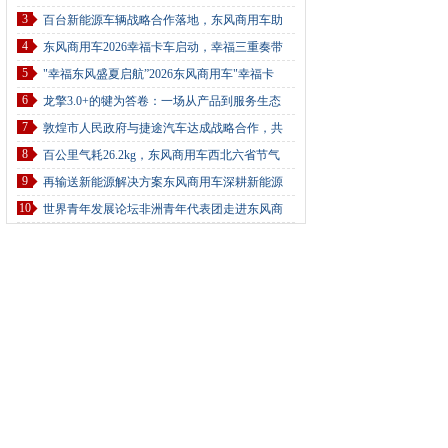
3
百台新能源车辆战略合作落地，东风商用车助
4
东风商用车2026幸福卡车启动，幸福三重奏带
5
"幸福东风盛夏启航”2026东风商用车"幸福卡
6
龙擎3.0+的犍为答卷：一场从产品到服务生态
7
敦煌市人民政府与捷途汽车达成战略合作，共
8
百公里气耗26.2kg，东风商用车西北六省节气
9
再输送新能源解决方案东风商用车深耕新能源
10
世界青年发展论坛非洲青年代表团走进东风商