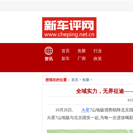
首页
焦聚
行业
新车
厂商
政策
资讯
您现在的位置：
首页
>
焦聚
>
全域实力，无界征途—
时间
10月26日,
火星
7山地版强势助阵北京国
火星7山地版与北京国安一起,为每一次进攻喝彩