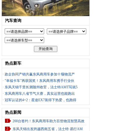
汽车查询
热点新车
·
政企协同产销共赢东风商用车参加十堰物流产
·
"幸福卡车”再获国奖！东风商用车携手行业伙
·
东风天锦千里长测随州收官，法士特AMT写就5
·
东风商用车八省节气大赛，真实运营也能跑出
·
冠军认证的4+2：星途EX7装得下热爱，也跑得
热点新闻
1
200台签约！东风商用车助力百世物流智慧高效
2
东风天锦出发跨越西南五省，法士特·易行AM