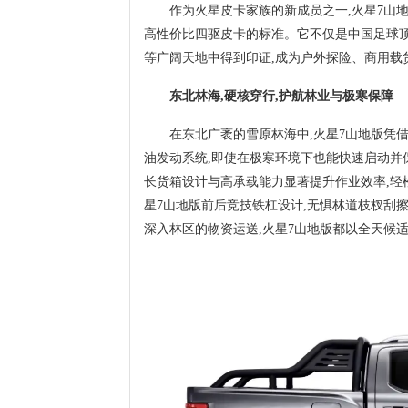
作为火星皮卡家族的新成员之一,火星7山
高性价比四驱皮卡的标准。它不仅是中国足球顶
等广阔天地中得到印证,成为户外探险、商用载
东北林海,硬核穿行,护航林业与极寒保障
在东北广袤的雪原林海中,火星7山地版凭借
油发动系统,即使在极寒环境下也能快速启动并
长货箱设计与高承载能力显著提升作业效率,轻
星7山地版前后竞技铁杠设计,无惧林道枝杈刮
深入林区的物资运送,火星7山地版都以全天候