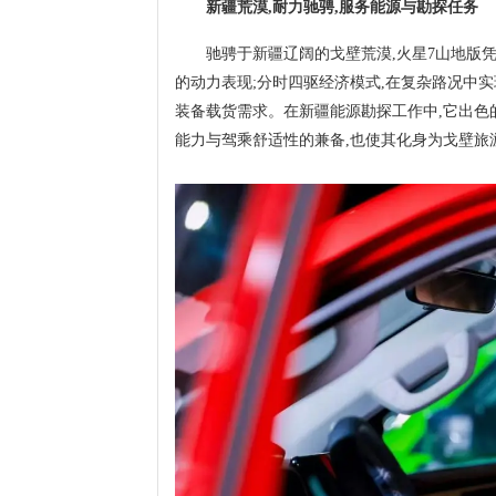
新疆荒漠,耐力驰骋,服务能源与勘探任务
驰骋于新疆辽阔的戈壁荒漠,火星7山地版凭
的动力表现;分时四驱经济模式,在复杂路况中
装备载货需求。在新疆能源勘探工作中,它出色
能力与驾乘舒适性的兼备,也使其化身为戈壁旅