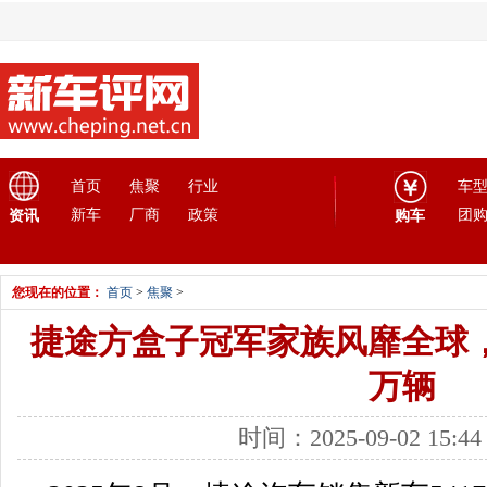
首页
焦聚
行业
车
新车
厂商
政策
团
资讯
购车
您现在的位置：
首页
>
焦聚
>
捷途方盒子冠军家族风靡全球，
万辆
时间：2025-09-02 15: