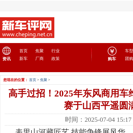
首页
焦聚
行业
车
新车
厂商
政策
团
资讯
购车
您现在的位置：
首页
>
焦聚
>
高手过招！2025年东风商用
赛于山西平遥圆
时间：2025-07-04 15:
表里山河藏匠艺,技能争锋展风华。7