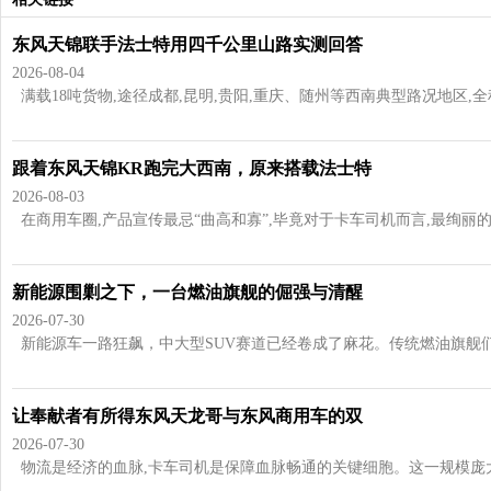
东风天锦联手法士特用四千公里山路实测回答
2026-08-04
满载18吨货物,途径成都,昆明,贵阳,重庆、随州等西南典型路况地区,全程超过
跟着东风天锦KR跑完大西南，原来搭载法士特
2026-08-03
在商用车圈,产品宣传最忌“曲高和寡”,毕竟对于卡车司机而言,最绚丽的辞
新能源围剿之下，一台燃油旗舰的倔强与清醒
2026-07-30
新能源车一路狂飙，中大型SUV赛道已经卷成了麻花。传统燃油旗舰们日
让奉献者有所得东风天龙哥与东风商用车的双
2026-07-30
物流是经济的血脉,卡车司机是保障血脉畅通的关键细胞。这一规模庞大的